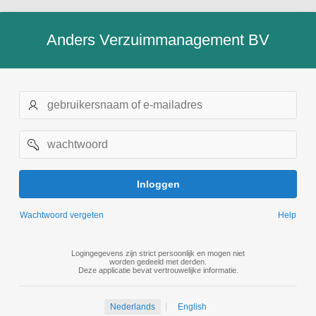
Anders Verzuimmanagement BV
Gebruikersnaam
of
e-
mail
Wachtwoord
Inloggen
Wachtwoord vergeten
Help
Logingegevens zijn strict persoonlijk en mogen niet
worden gedeeld met derden.
Deze applicatie bevat vertrouwelijke informatie.
Nederlands
English